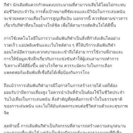
กีฬา นักเดิมพันควรกำหนดงบประมาณที่สามารถเสียได้โดยไม่กระทบ
ต่อชีวิตประจำวัน การตั้งเป้าหมายที่ชัดเจนและมีวินัยในการเล่นพนัน
จะช่วยลดความเสี่ยงในการสูญเสียเงิน นอกจากนี้ ควรติดตามข่าวสาร
เกี่ยวกับกีฬาที่สนใจอย่างใกล้ชิด เพื่อให้สามารถตัดสินใจได้ดีขึ้น
การใช้เทคโนโลยีในการวางเดิมพันกีฬาเป็นสิ่งที่กำลังเติบโตอย่าง
รวดเร็ว แอปพลิเคชันและเว็บไซต์ต่าง ๆ ที่ให้บริการเดิมพันกีฬา
ออนไลน์มีความสะดวกสบายและเข้าถึงได้ง่าย การใช้งานที่ง่ายและ
การให้ข้อมูลเชิงลึกเกี่ยวกับการแข่งขันทำให้ผู้เล่นสามารถทำการ
วิเคราะห์ได้ดียิ่งขึ้น อย่างไรก็ตาม ควรระมัดระวังในการเลือก
แพลตฟอร์มเดิมพันที่เชื่อถือได้เพื่อป้องกันการโกง
ถึงแม้ว่าการเดิมพันกีฬาอาจมีโอกาสในการสร้างรายได้ แต่ก็ต้อง
ยอมรับว่ามีความเสี่ยงสูง ไม่ควรนำเงินที่จำเป็นต้องใช้ในชีวิตประจำ
วันไปเสี่ยงในการเล่นพนัน สิ่งสำคัญที่สุดคือการเข้าใจในธรรมชาติ
ของการเล่นพนัน และไม่ให้มันส่งผลกระทบต่อชีวิตส่วนตัวและสุขภาพ
จิต
สุดท้ายนี้ การเดิมพันกีฬาเป็นกิจกรรมที่สามารถสร้างความสนุกสนาน
และความตื่นเต้นได้ แต่จำเป็นต้องมีความรู้และการวางแผนที่ดีเพื่อ