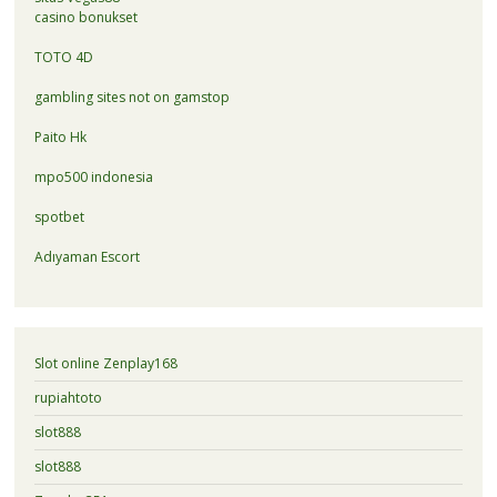
casino bonukset
TOTO 4D
gambling sites not on gamstop
Paito Hk
mpo500 indonesia
spotbet
Adıyaman Escort
Slot online Zenplay168
rupiahtoto
slot888
slot888