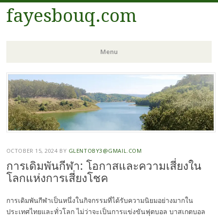
fayesbouq.com
Menu
Skip
to
content
OCTOBER 15, 2024
BY
GLENTOBY3@GMAIL.COM
การเดิมพันกีฬา: โอกาสและความเสี่ยงใน
โลกแห่งการเสี่ยงโชค
การเดิมพันกีฬาเป็นหนึ่งในกิจกรรมที่ได้รับความนิยมอย่างมากใน
ประเทศไทยและทั่วโลก ไม่ว่าจะเป็นการแข่งขันฟุตบอล บาสเกตบอล