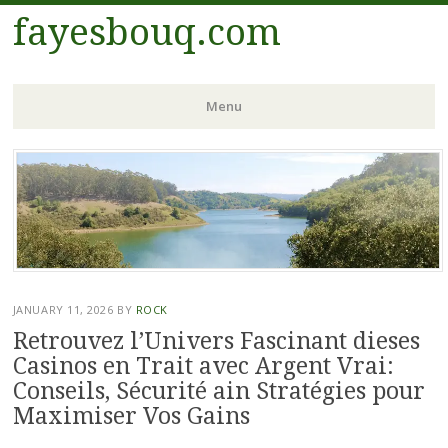
fayesbouq.com
Menu
Skip
to
content
JANUARY 11, 2026
BY
ROCK
Retrouvez l’Univers Fascinant dieses
Casinos en Trait avec Argent Vrai:
Conseils, Sécurité ain Stratégies pour
Maximiser Vos Gains