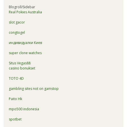
Blogroll/Sidebar
Real Pokies Australia
slot gacor
congtogel
индивидуалки Киев
super clone watches
Situs Vegas88
casino bonukset
TOTO 4D
gambling sites not on gamstop
Paito Hk
mpo500 indonesia
spotbet