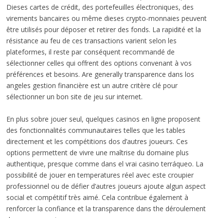
Dieses cartes de crédit, des portefeuilles électroniques, des
virements bancaires ou même dieses crypto-monnaies peuvent
être utilisés pour déposer et retirer des fonds. La rapidité et la
résistance au feu de ces transactions varient selon les
plateformes, il reste par conséquent recommandé de
sélectionner celles qui offrent des options convenant à vos
préférences et besoins. Are generally transparence dans los
angeles gestion financière est un autre critère clé pour
sélectionner un bon site de jeu sur internet.
En plus sobre jouer seul, quelques casinos en ligne proposent
des fonctionnalités communautaires telles que les tables
directement et les compétitions dos d’autres joueurs. Ces
options permettent de vivre une maîtrise du domaine plus
authentique, presque comme dans el vrai casino terráqueo. La
possibilité de jouer en temperatures réel avec este croupier
professionnel ou de défier d’autres joueurs ajoute algun aspect
social et compétitif très aimé. Cela contribue également à
renforcer la confiance et la transparence dans the déroulement