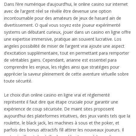
Dans l’ère numérique d’aujourd’hui, le online casino sur internet
avec de l’argent réel se révèle être devenue une option
incontournable pour des amateurs de jeux de hasard ain de
divertissement. O qual vous soyez este joueur expérimenté
systems un débutant curieux, jouer dans un casino en ligne offre
une expertise immersive, pratique ain souvent lucrative. Los
angeles possibilité de miser de l’argent vrai ajoute une aspect
d’excitation supplémentaire, tout en permettant para remporter
de véritables gains. Cependant, arianne est essentiel para
comprendre les enjeux, les règles ainsi que stratégies pour
apprécier la saveur pleinement de cette aventure virtuelle sobre
toute sécurité.
Le choix d’un online casino en ligne vrai et réglementé
représente il faut dire que étape cruciale pour garantir une
expérience de coup sécurisée. De maint sites proposent
aujourd’hui des plateformes intuitives, des jeux variés tels que la
roulette, le black jack, les machines à sous et the poker, et
parfois des bonus attractifs fill attirer les nouveaux joueurs. Il