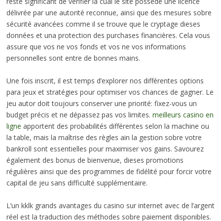
reste significant de vérifier la cual le site possède une licence
délivrée par une autorité reconnue, ainsi que des mesures sobre
sécurité avancées comme il se trouve que le cryptage dieses
données et una protection des purchases financières. Cela vous
assure que vos ne vos fonds et vos ne vos informations
personnelles sont entre de bonnes mains.
Une fois inscrit, il est temps d’explorer nos différentes options
para jeux et stratégies pour optimiser vos chances de gagner. Le
jeu autor doit toujours conserver une priorité: fixez-vous un
budget précis et ne dépassez pas vos limites.
meilleurs casino en
ligne
apportent des probabilités différentes selon la machine ou
la table, mais la maîtrise des règles ain la gestion sobre votre
bankroll sont essentielles pour maximiser vos gains. Savourez
également des bonus de bienvenue, dieses promotions
régulières ainsi que des programmes de fidélité pour forcir votre
capital de jeu sans difficulté supplémentaire.
L’un kklk grands avantages du casino sur internet avec de l’argent
réel est la traduction des méthodes sobre paiement disponibles.