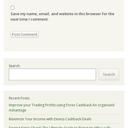
Save my name, email, and website in this browser for the
next time I comment.
Search
Search
Recent Posts
Improve your Trading Profits using Forex Cashback An organized
Advantage
Maximize Your Income with Exness Cashback Deals
Sowing Swiss Chard: The Ultimate Guide to Rising Healthy Leafy